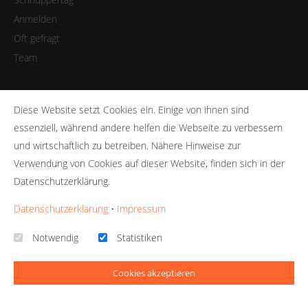
Anmelden
Oft gefragt
Team
Diese Website setzt Cookies ein. Einige von ihnen sind
Allgemeines
essenziell, während andere helfen die Webseite zu verbessern
und wirtschaftlich zu betreiben. Nähere Hinweise zur
Impressum
Verwendung von Cookies auf dieser Website, finden sich in der
Datenschutzerklärung.
Datenschutz
Kontakt
Datenschutzerklärung
•
Impressum
Notwendig
Statistiken
Cookies akzeptieren
© 2026 - Template
Business Pro
umgesetzt mit
QUIQQER