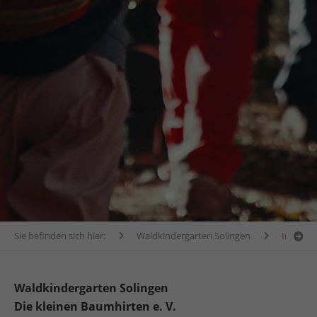
Sie befinden sich hier:
Waldkindergarten Solingen
Impres
Waldkindergarten Solingen
Die kleinen Baumhirten e. V.